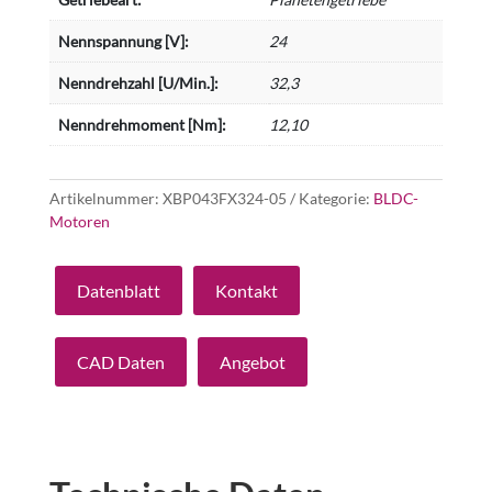
Nennspannung [V]:
24
Nenndrehzahl [U/Min.]:
32,3
Nenndrehmoment [Nm]:
12,10
Artikelnummer:
XBP043FX324-05
Kategorie:
BLDC-
Motoren
Datenblatt
Kontakt
CAD Daten
Angebot