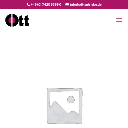
+49 (0) 7420 9399 0
info@ott-antriebe.de