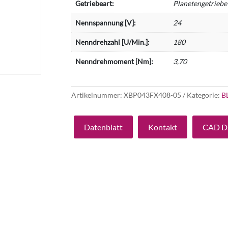
Getriebeart:
Planetengetriebe
Nennspannung [V]:
24
Nenndrehzahl [U/Min.]:
180
Nenndrehmoment [Nm]:
3,70
Artikelnummer:
XBP043FX408-05
Kategorie:
B
Datenblatt
Kontakt
CAD D