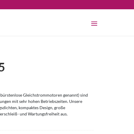
5
bürstenlose Gleichstrommotoren genannt) sind
ngen mit sehr hohen Betriebszeiten. Unsere
sdichten, kompaktes Design, große
erschleiß- und Wartungsfreiheit aus.