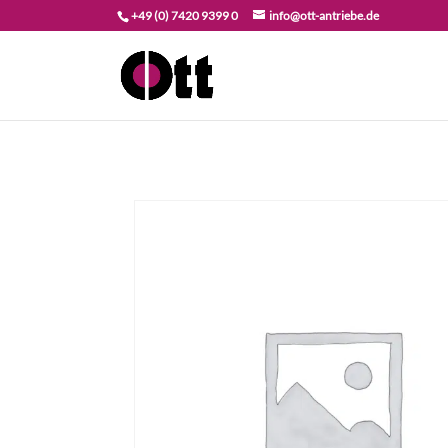
+49 (0) 7420 9399 0
info@ott-antriebe.de