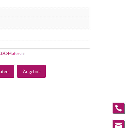
LDC-Motoren
aten
Angebot

