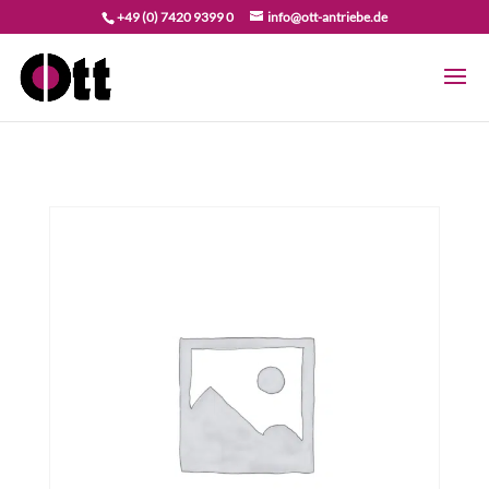
+49 (0) 7420 9399 0
info@ott-antriebe.de