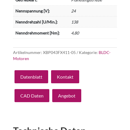
Nennspannung [V]:
24
Nenndrehzahl [U/Min.]:
138
Nenndrehmoment [Nm]:
4,80
Artikelnummer:
XBP043FX411-05
Kategorie:
BLDC-
Motoren
Datenblatt
Kontakt
CAD Daten
Angebot