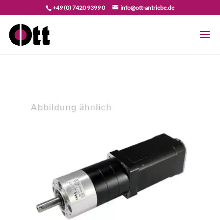
+49 (0) 7420 9399 0
info@ott-antriebe.de