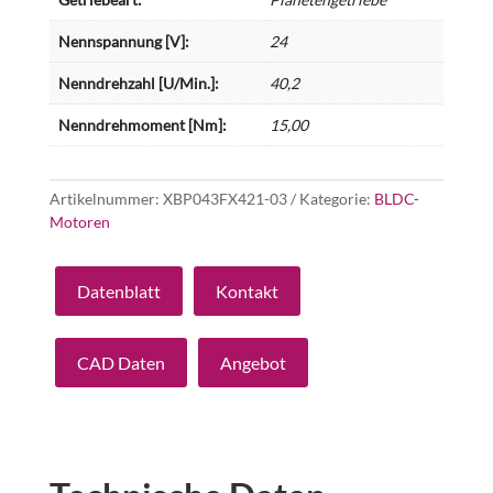
Nennspannung [V]:
24
Nenndrehzahl [U/Min.]:
40,2
Nenndrehmoment [Nm]:
15,00
Artikelnummer:
XBP043FX421-03
Kategorie:
BLDC-
Motoren
Datenblatt
Kontakt
CAD Daten
Angebot