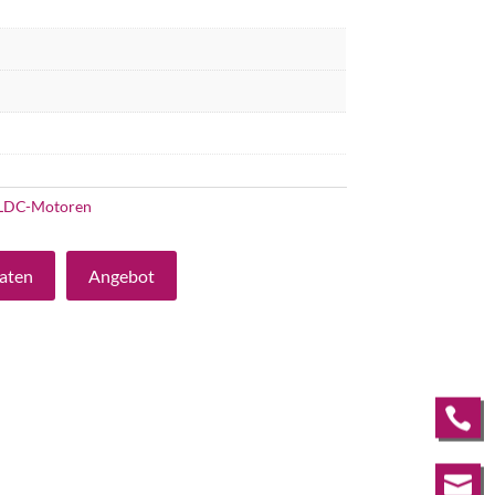
LDC-Motoren
aten
Angebot

