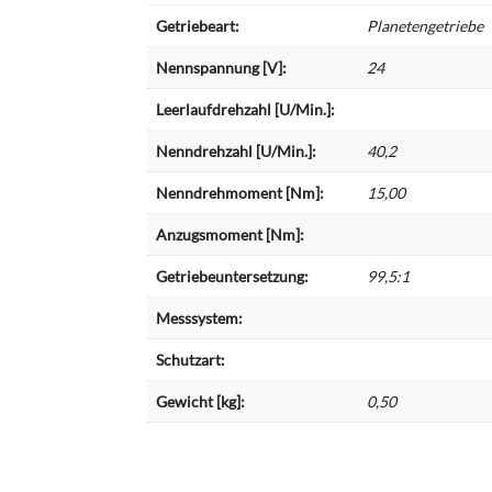
Getriebeart:
Planetengetriebe
Nennspannung [V]:
24
Leerlaufdrehzahl [U/Min.]:
Nenndrehzahl [U/Min.]:
40,2
Nenndrehmoment [Nm]:
15,00
Anzugsmoment [Nm]:
Getriebeuntersetzung:
99,5:1
Messsystem:
Schutzart:
Gewicht [kg]:
0,50