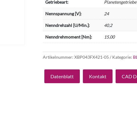
Getriebeart:
Planetengetriebe
Nennspannung [V]:
24
Nenndrehzahl [U/Min.]:
40,2
Nenndrehmoment [Nm]:
15,00
Artikelnummer:
XBP043FX421-05
Kategorie:
B
Datenblatt
Kontakt
CAD D