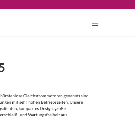
5
bürstenlose Gleichstrommotoren genannt) sind
ngen mit sehr hohen Betriebszeiten. Unsere
sdichten, kompaktes Design, große
erschleiß- und Wartungsfreiheit aus.