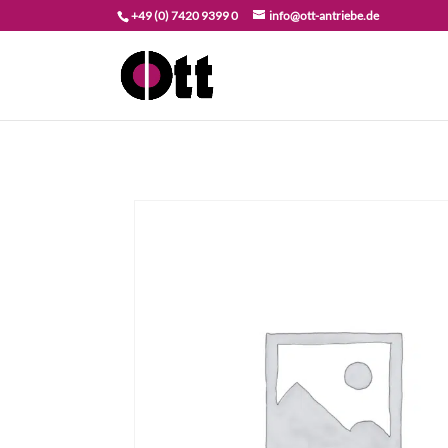
+49 (0) 7420 9399 0
info@ott-antriebe.de