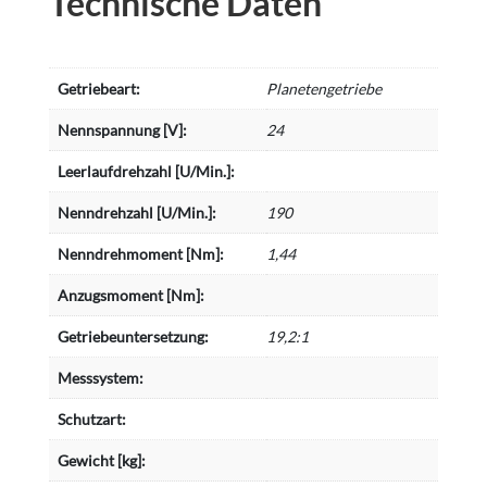
Technische Daten
Getriebeart:
Planetengetriebe
Nennspannung [V]:
24
Leerlaufdrehzahl [U/Min.]:
Nenndrehzahl [U/Min.]:
190
Nenndrehmoment [Nm]:
1,44
Anzugsmoment [Nm]:
Getriebeuntersetzung:
19,2:1
Messsystem:
Schutzart:
Gewicht [kg]: