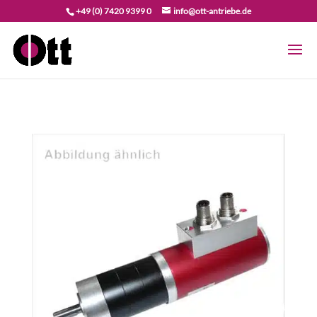
+49 (0) 7420 9399 0
info@ott-antriebe.de