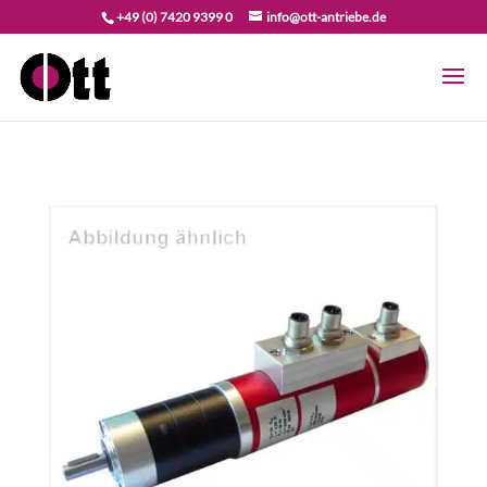
+49 (0) 7420 9399 0
info@ott-antriebe.de