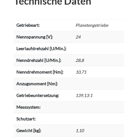
Technische Daten
Getriebeart:
Planetengetriebe
Nennspannung [V]:
24
Leerlaufdrehzahl [U/Min.]:
Nenndrehzahl [U/Min.]:
28,8
Nenndrehmoment [Nm]:
10,71
Anzugsmoment [Nm]:
Getriebeuntersetzung:
139,13:1
Messsystem:
Schutzart:
Gewicht [kg]:
1,10