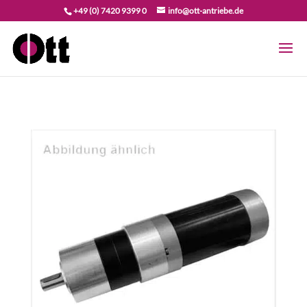
+49 (0) 7420 9399 0
info@ott-antriebe.de