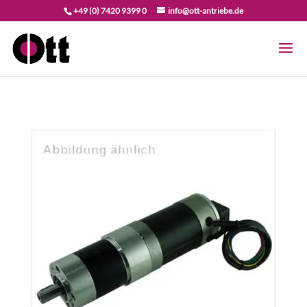
+49 (0) 7420 9399 0
info@ott-antriebe.de