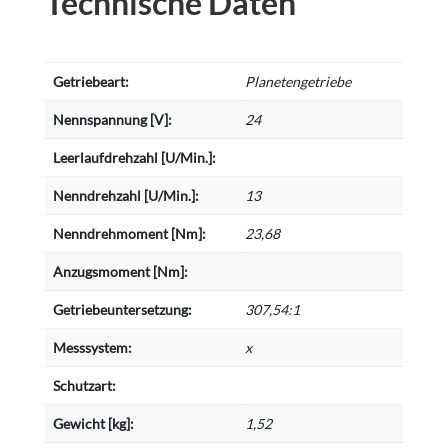
Technische Daten
Getriebeart:
Planetengetriebe
Nennspannung [V]:
24
Leerlaufdrehzahl [U/Min.]:
Nenndrehzahl [U/Min.]:
13
Nenndrehmoment [Nm]:
23,68
Anzugsmoment [Nm]:
Getriebeuntersetzung:
307,54:1
Messsystem:
x
Schutzart:
Gewicht [kg]:
1,52