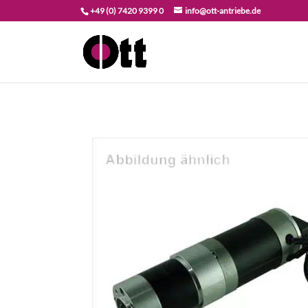
+49 (0) 7420 9399 0
info@ott-antriebe.de