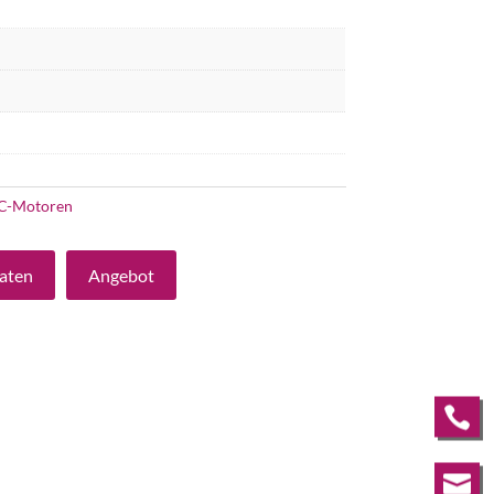
C-Motoren
aten
Angebot

