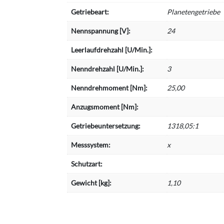
Getriebeart:
Planetengetriebe
Nennspannung [V]:
24
Leerlaufdrehzahl [U/Min.]:
Nenndrehzahl [U/Min.]:
3
Nenndrehmoment [Nm]:
25,00
Anzugsmoment [Nm]:
Getriebeuntersetzung:
1318,05:1
Messsystem:
x
Schutzart:
Gewicht [kg]:
1,10