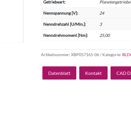
Getriebeart:
Planetengetriebe
Nennspannung [V]:
24
Nenndrehzahl [U/Min.]:
3
Nenndrehmoment [Nm]:
25,00
Artikelnummer:
XBP057165-06
Kategorie:
BLD
Datenblatt
Kontakt
CAD D