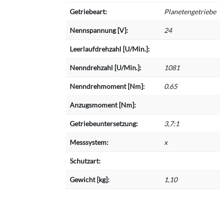
Getriebeart:
Planetengetriebe
Nennspannung [V]:
24
Leerlaufdrehzahl [U/Min.]:
Nenndrehzahl [U/Min.]:
1081
Nenndrehmoment [Nm]:
0.65
Anzugsmoment [Nm]:
Getriebeuntersetzung:
3,7:1
Messsystem:
x
Schutzart:
Gewicht [kg]:
1,10