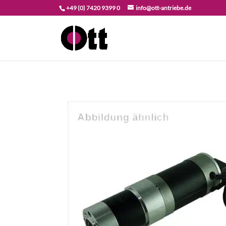
+49 (0) 7420 9399 0
info@ott-antriebe.de