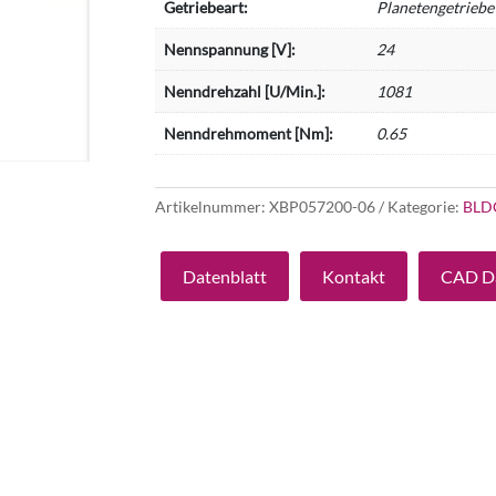
Getriebeart:
Planetengetriebe
Nennspannung [V]:
24
Nenndrehzahl [U/Min.]:
1081
Nenndrehmoment [Nm]:
0.65
Artikelnummer:
XBP057200-06
Kategorie:
BLD
Datenblatt
Kontakt
CAD D