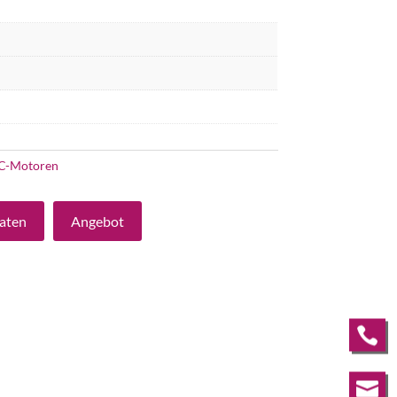
C-Motoren
aten
Angebot

