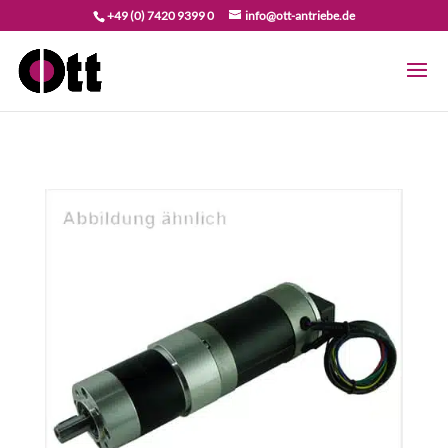
+49 (0) 7420 9399 0
info@ott-antriebe.de