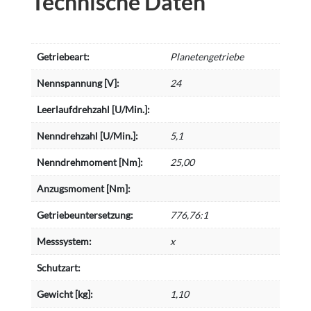
Technische Daten
Getriebeart:
Planetengetriebe
Nennspannung [V]:
24
Leerlaufdrehzahl [U/Min.]:
Nenndrehzahl [U/Min.]:
5,1
Nenndrehmoment [Nm]:
25,00
Anzugsmoment [Nm]:
Getriebeuntersetzung:
776,76:1
Messsystem:
x
Schutzart:
Gewicht [kg]:
1,10