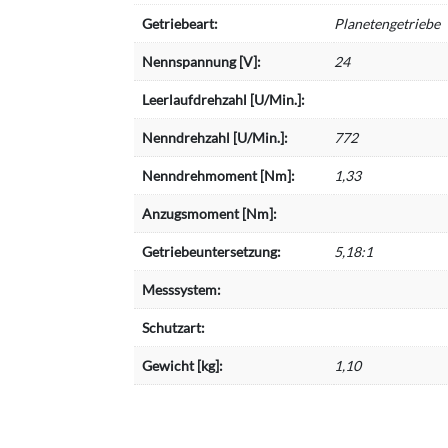
Getriebeart:
Planetengetriebe
Nennspannung [V]:
24
Leerlaufdrehzahl [U/Min.]:
Nenndrehzahl [U/Min.]:
772
Nenndrehmoment [Nm]:
1,33
Anzugsmoment [Nm]:
Getriebeuntersetzung:
5,18:1
Messsystem:
Schutzart:
Gewicht [kg]:
1,10