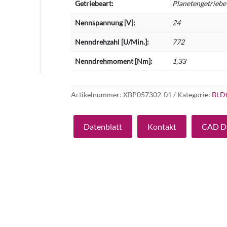
Getriebeart:
Planetengetriebe
Nennspannung [V]:
24
Nenndrehzahl [U/Min.]:
772
Nenndrehmoment [Nm]:
1,33
Artikelnummer:
XBP057302-01
Kategorie:
BLD
Datenblatt
Kontakt
CAD D