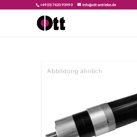
+49 (0) 7420 9399 0
info@ott-antriebe.de