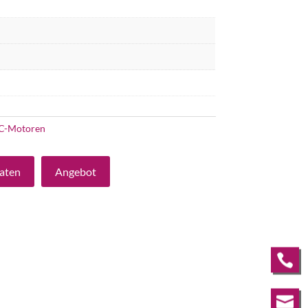
C-Motoren
aten
Angebot

