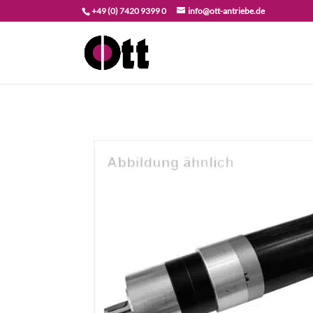
+49 (0) 7420 9399 0
info@ott-antriebe.de