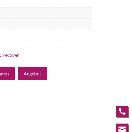
C-Motoren
aten
Angebot

