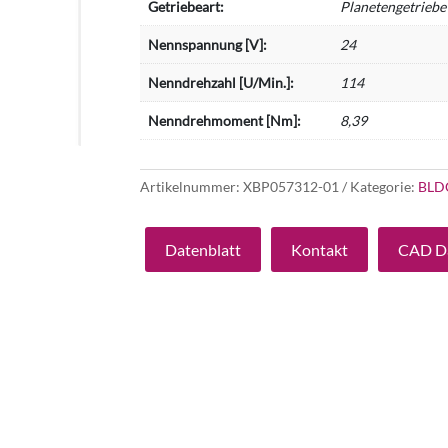
Getriebeart:
Planetengetriebe
Nennspannung [V]:
24
Nenndrehzahl [U/Min.]:
114
Nenndrehmoment [Nm]:
8,39
Artikelnummer:
XBP057312-01
Kategorie:
BLD
Datenblatt
Kontakt
CAD D