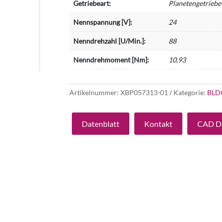
Getriebeart:
Planetengetriebe
Nennspannung [V]:
24
Nenndrehzahl [U/Min.]:
88
Nenndrehmoment [Nm]:
10,93
Artikelnummer:
XBP057313-01
Kategorie:
BLD
Datenblatt
Kontakt
CAD D