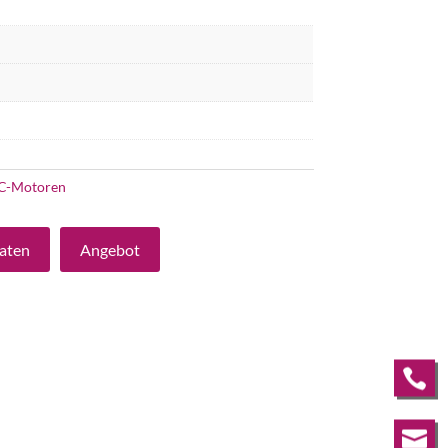
C-Motoren
aten
Angebot

