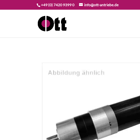
+49 (0) 7420 9399 0
info@ott-antriebe.de