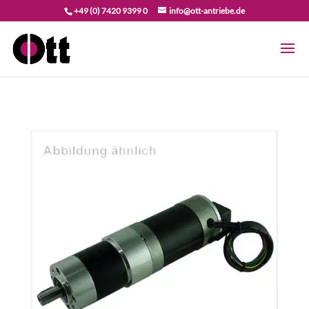
+49 (0) 7420 9399 0
info@ott-antriebe.de