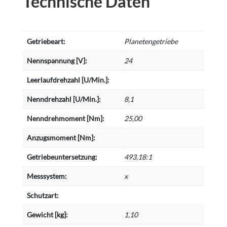
Technische Daten
Getriebeart:
Planetengetriebe
Nennspannung [V]:
24
Leerlaufdrehzahl [U/Min.]:
Nenndrehzahl [U/Min.]:
8,1
Nenndrehmoment [Nm]:
25,00
Anzugsmoment [Nm]:
Getriebeuntersetzung:
493,18:1
Messsystem:
x
Schutzart:
Gewicht [kg]:
1,10