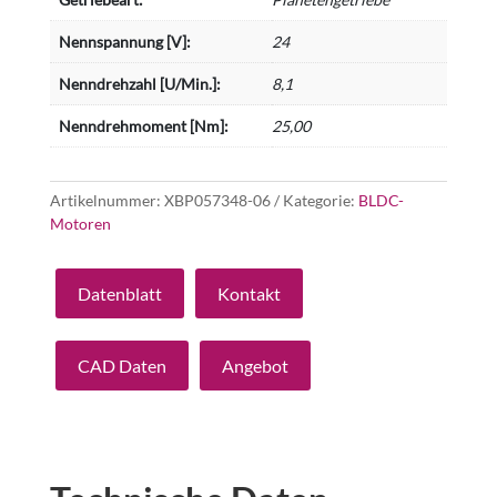
Nennspannung [V]:
24
Nenndrehzahl [U/Min.]:
8,1
Nenndrehmoment [Nm]:
25,00
Artikelnummer:
XBP057348-06
Kategorie:
BLDC-
Motoren
Datenblatt
Kontakt
CAD Daten
Angebot