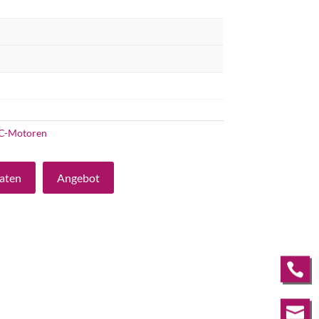
C-Motoren
aten
Angebot

