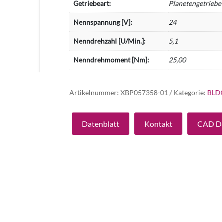
Getriebeart:
Planetengetriebe
Nennspannung [V]:
24
Nenndrehzahl [U/Min.]:
5,1
Nenndrehmoment [Nm]:
25,00
Artikelnummer:
XBP057358-01
Kategorie:
BLD
Datenblatt
Kontakt
CAD D