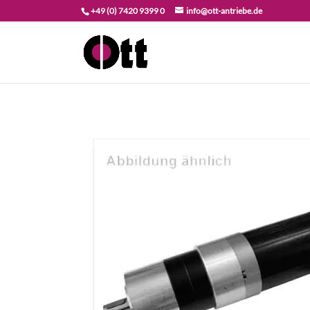
+49 (0) 7420 9399 0
info@ott-antriebe.de