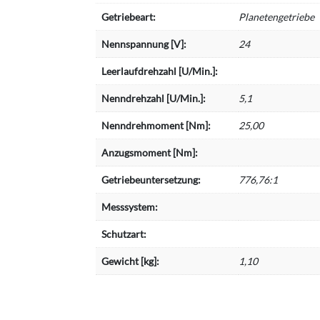
Getriebeart:
Planetengetriebe
Nennspannung [V]:
24
Leerlaufdrehzahl [U/Min.]:
Nenndrehzahl [U/Min.]:
5,1
Nenndrehmoment [Nm]:
25,00
Anzugsmoment [Nm]:
Getriebeuntersetzung:
776,76:1
Messsystem:
Schutzart:
Gewicht [kg]:
1,10