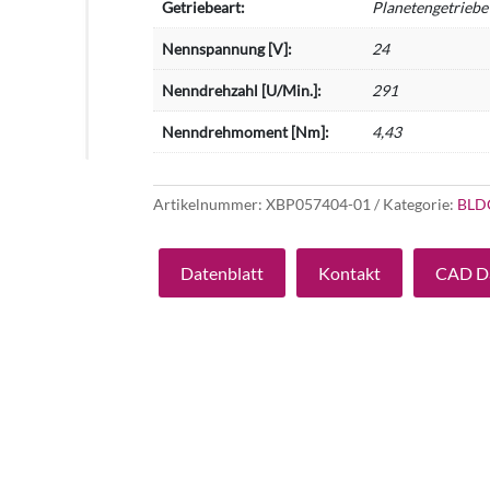
Getriebeart:
Planetengetriebe
Nennspannung [V]:
24
Nenndrehzahl [U/Min.]:
291
Nenndrehmoment [Nm]:
4,43
Artikelnummer:
XBP057404-01
Kategorie:
BLD
Datenblatt
Kontakt
CAD D