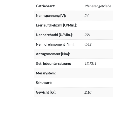
Getriebeart:
Planetengetriebe
Nennspannung [V]:
24
Leerlaufdrehzahl [U/Min.]:
Nenndrehzahl [U/Min.]:
291
Nenndrehmoment [Nm]:
4,43
Anzugsmoment [Nm]:
Getriebeuntersetzung:
13,73:1
Messsystem:
Schutzart:
Gewicht [kg]:
2,10