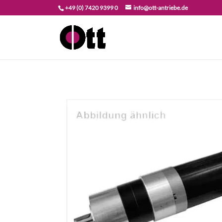
+49 (0) 7420 9399 0
info@ott-antriebe.de