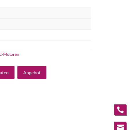
C-Motoren
aten
Angebot

