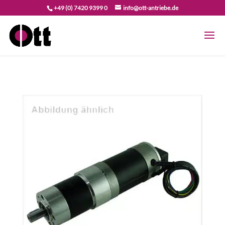
+49 (0) 7420 9399 0
info@ott-antriebe.de