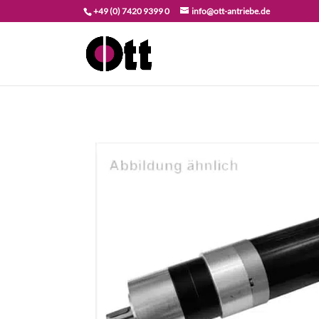
+49 (0) 7420 9399 0
info@ott-antriebe.de