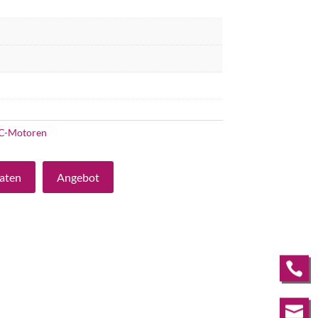
C-Motoren
aten
Angebot

