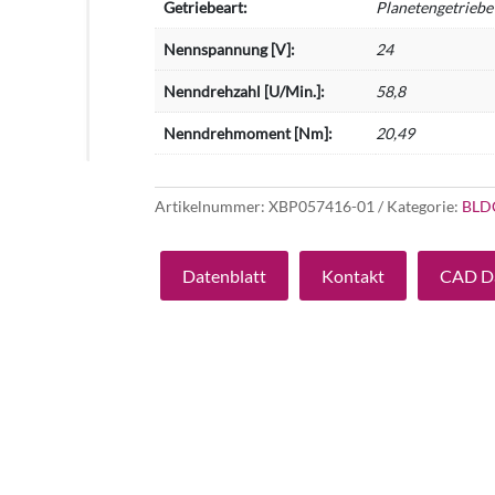
Getriebeart:
Planetengetriebe
Nennspannung [V]:
24
Nenndrehzahl [U/Min.]:
58,8
Nenndrehmoment [Nm]:
20,49
Artikelnummer:
XBP057416-01
Kategorie:
BLD
Datenblatt
Kontakt
CAD D