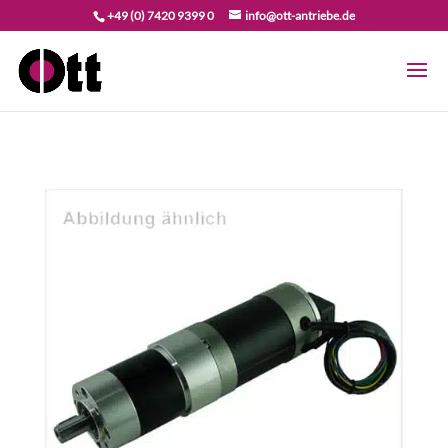
+49 (0) 7420 9399 0
info@ott-antriebe.de