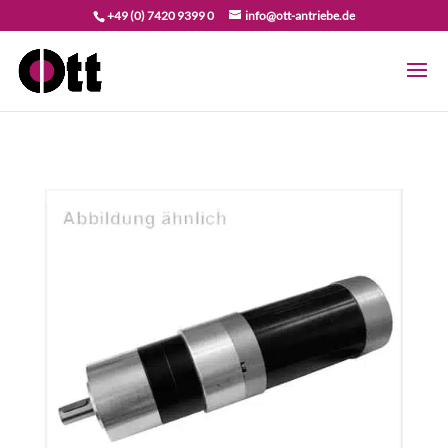
+49 (0) 7420 9399 0
info@ott-antriebe.de