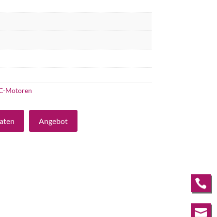
C-Motoren
aten
Angebot

