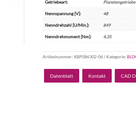
Getriebeart:
Planetengetriebe
Nennspannung [V]:
48
Nenndrehzahl [U/Min.]:
849
Nenndrehmoment [Nm]:
4,35
Artikelnummer:
XBP086302-06
Kategorie:
BLD
Datenblatt
Kontakt
CAD D