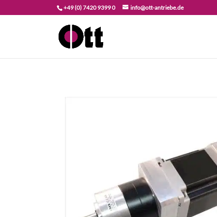
+49 (0) 7420 9399 0
info@ott-antriebe.de