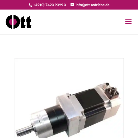
+49 (0) 7420 9399 0
info@ott-antriebe.de