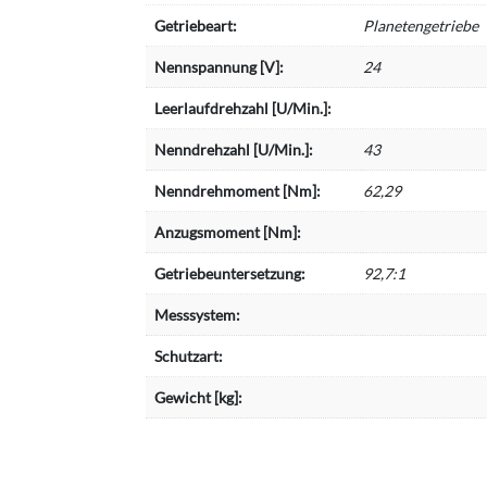
Getriebeart:
Planetengetriebe
Nennspannung [V]:
24
Leerlaufdrehzahl [U/Min.]:
Nenndrehzahl [U/Min.]:
43
Nenndrehmoment [Nm]:
62,29
Anzugsmoment [Nm]:
Getriebeuntersetzung:
92,7:1
Messsystem:
Schutzart:
Gewicht [kg]: