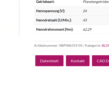
Getriebeart:
Planetengetriebe
Nennspannung [V]:
24
Nenndrehzahl [U/Min.]:
43
Nenndrehmoment [Nm]:
62,29
Artikelnummer:
XBP086319-05
Kategorie:
BLD
Datenblatt
Kontakt
CAD D