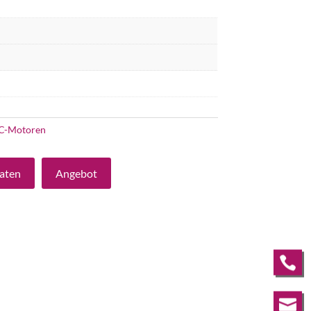
C-Motoren
aten
Angebot

