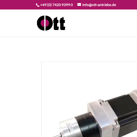
+49 (0) 7420 9399 0
info@ott-antriebe.de