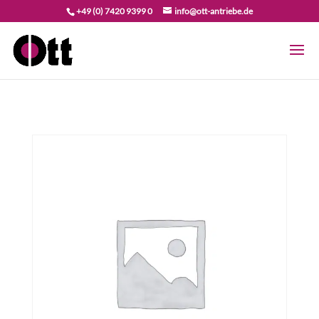
+49 (0) 7420 9399 0
info@ott-antriebe.de