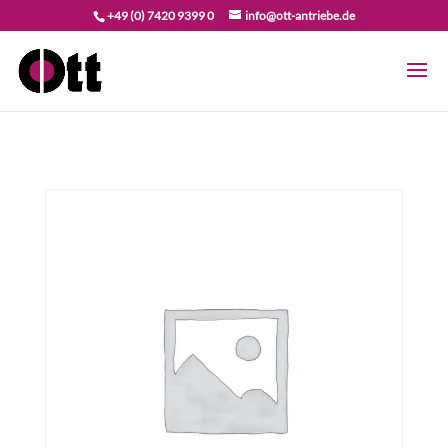
+49 (0) 7420 9399 0
info@ott-antriebe.de