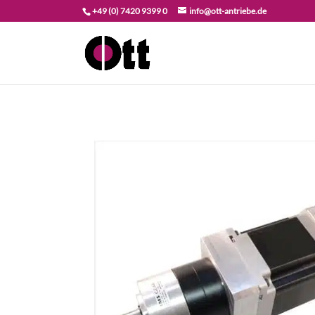
+49 (0) 7420 9399 0
info@ott-antriebe.de