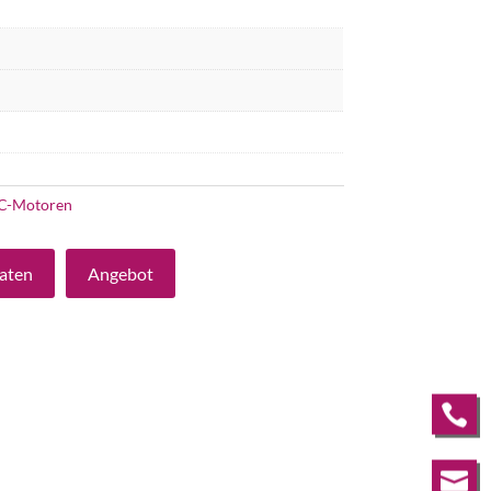
C-Motoren
aten
Angebot

