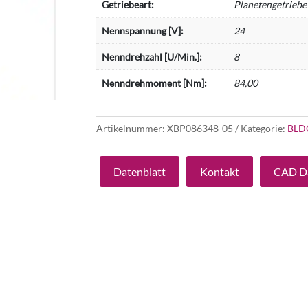
Getriebeart:
Planetengetriebe
Nennspannung [V]:
24
Nenndrehzahl [U/Min.]:
8
Nenndrehmoment [Nm]:
84,00
Artikelnummer:
XBP086348-05
Kategorie:
BLD
Datenblatt
Kontakt
CAD D