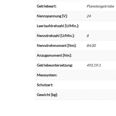
Getriebeart:
Planetengetriebe
Nennspannung [V]:
24
Leerlaufdrehzahl [U/Min.]:
Nenndrehzahl [U/Min.]:
8
Nenndrehmoment [Nm]:
84,00
Anzugsmoment [Nm]:
Getriebeuntersetzung:
493,19:1
Messsystem:
Schutzart:
Gewicht [kg]: