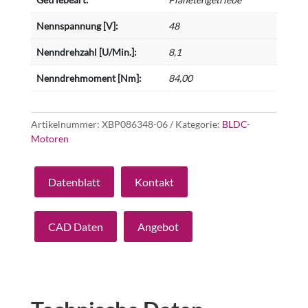
Nennspannung [V]:
48
Nenndrehzahl [U/Min.]:
8,1
Nenndrehmoment [Nm]:
84,00
Artikelnummer:
XBP086348-06
Kategorie:
BLDC-
Motoren
Datenblatt
Kontakt
CAD Daten
Angebot