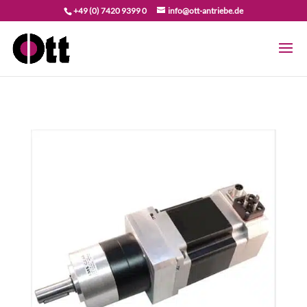
+49 (0) 7420 9399 0
info@ott-antriebe.de