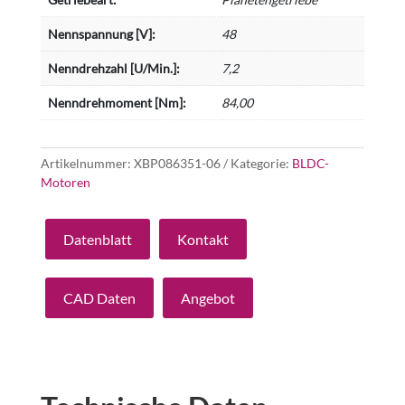
Nennspannung [V]:
48
Nenndrehzahl [U/Min.]:
7,2
Nenndrehmoment [Nm]:
84,00
Artikelnummer:
XBP086351-06
Kategorie:
BLDC-
Motoren
Datenblatt
Kontakt
CAD Daten
Angebot