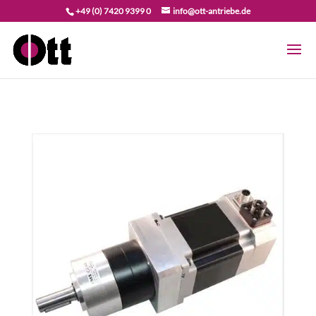
+49 (0) 7420 9399 0
info@ott-antriebe.de