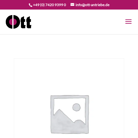
+49 (0) 7420 9399 0
info@ott-antriebe.de