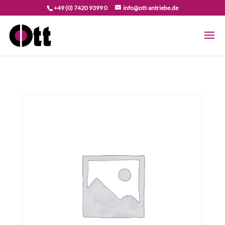
+49 (0) 7420 9399 0
info@ott-antriebe.de