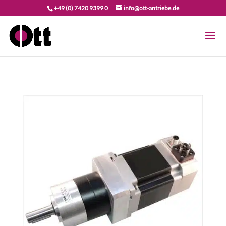
+49 (0) 7420 9399 0
info@ott-antriebe.de