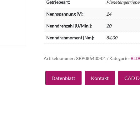
Getriebeart:
Planetengetriebe
Nennspannung [V]:
24
Nenndrehzahl [U/Min.]:
20
Nenndrehmoment [Nm]:
84,00
Artikelnummer:
XBP086430-01
Kategorie:
BLD
Datenblatt
Kontakt
CAD D