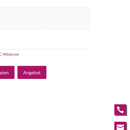
C-Motoren
aten
Angebot

