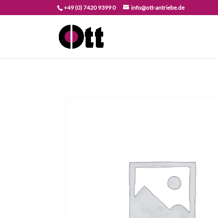
+49 (0) 7420 9399 0
info@ott-antriebe.de