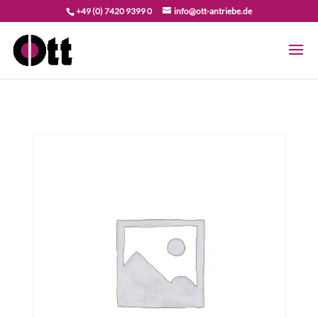
+49 (0) 7420 9399 0
info@ott-antriebe.de