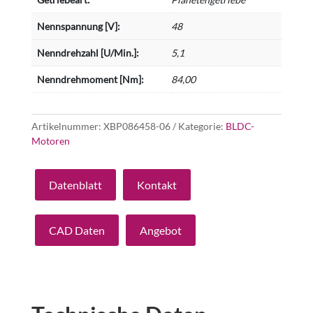
Nennspannung [V]:
48
Nenndrehzahl [U/Min.]:
5,1
Nenndrehmoment [Nm]:
84,00
Artikelnummer:
XBP086458-06
Kategorie:
BLDC-
Motoren
Datenblatt
Kontakt
CAD Daten
Angebot