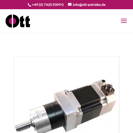
+49 (0) 7420 9399 0
info@ott-antriebe.de