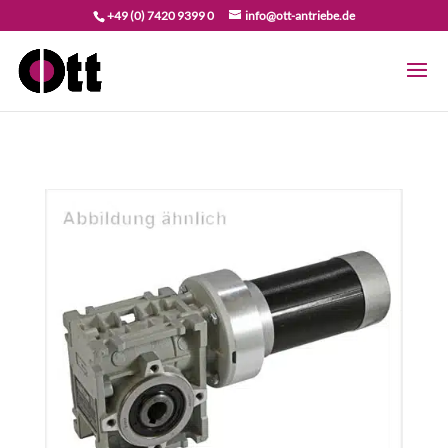
+49 (0) 7420 9399 0
info@ott-antriebe.de