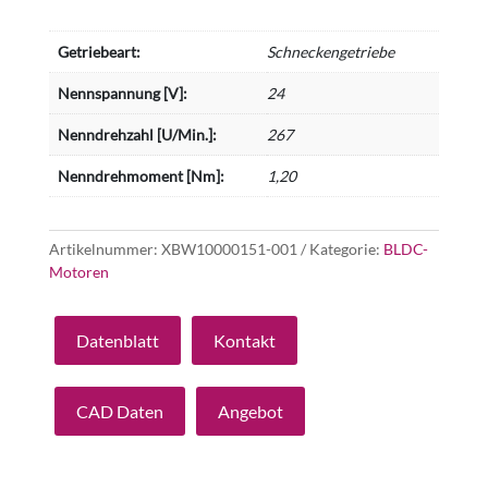
Getriebeart:
Schneckengetriebe
Nennspannung [V]:
24
Nenndrehzahl [U/Min.]:
267
Nenndrehmoment [Nm]:
1,20
Artikelnummer:
XBW10000151-001
Kategorie:
BLDC-
Motoren
Datenblatt
Kontakt
CAD Daten
Angebot