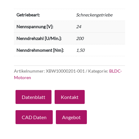
Getriebeart:
Schneckengetriebe
Nennspannung [V]:
24
Nenndrehzahl [U/Min.]:
200
Nenndrehmoment [Nm]:
1,50
Artikelnummer:
XBW10000201-001
Kategorie:
BLDC-
Motoren
Datenblatt
Kontakt
CAD Daten
Angebot