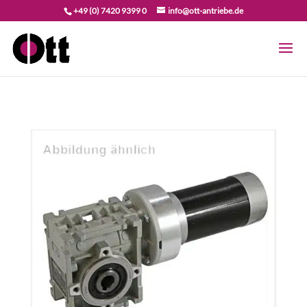
+49 (0) 7420 9399 0
info@ott-antriebe.de