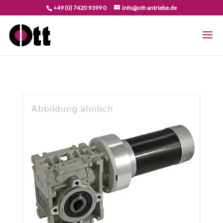
+49 (0) 7420 9399 0
info@ott-antriebe.de