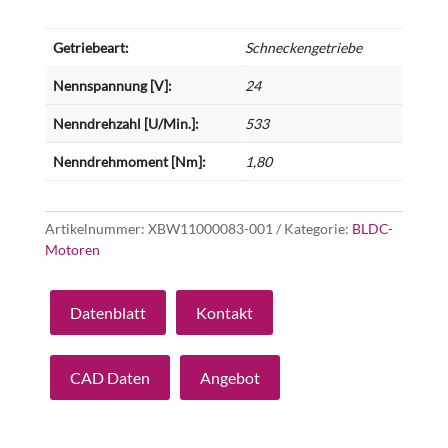
Getriebeart:
Schneckengetriebe
Nennspannung [V]:
24
Nenndrehzahl [U/Min.]:
533
Nenndrehmoment [Nm]:
1,80
Artikelnummer:
XBW11000083-001
Kategorie:
BLDC-
Motoren
Datenblatt
Kontakt
CAD Daten
Angebot