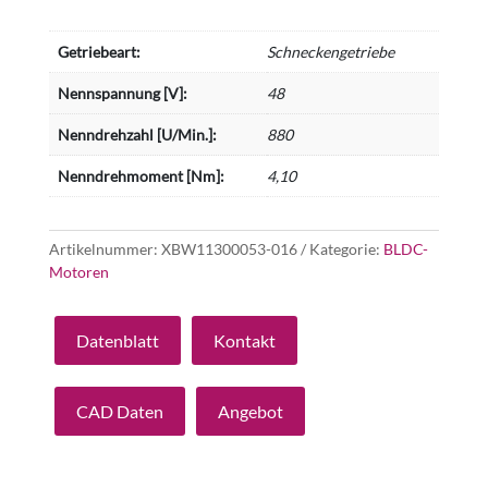
Getriebeart:
Schneckengetriebe
Nennspannung [V]:
48
Nenndrehzahl [U/Min.]:
880
Nenndrehmoment [Nm]:
4,10
Artikelnummer:
XBW11300053-016
Kategorie:
BLDC-
Motoren
Datenblatt
Kontakt
CAD Daten
Angebot