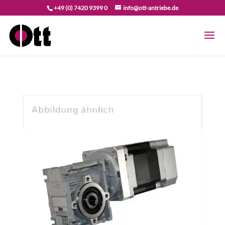
+49 (0) 7420 9399 0
info@ott-antriebe.de