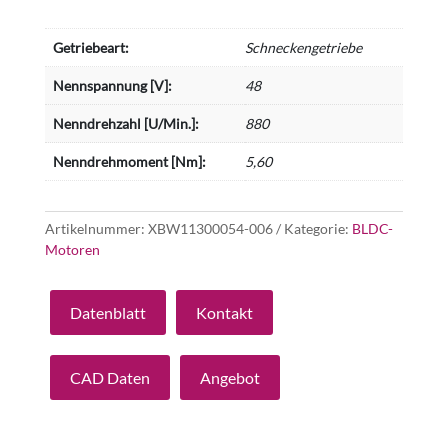
Getriebeart:
Schneckengetriebe
Nennspannung [V]:
48
Nenndrehzahl [U/Min.]:
880
Nenndrehmoment [Nm]:
5,60
Artikelnummer:
XBW11300054-006
Kategorie:
BLDC-
Motoren
Datenblatt
Kontakt
CAD Daten
Angebot