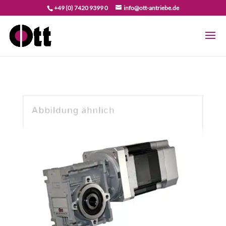
+49 (0) 7420 9399 0
info@ott-antriebe.de