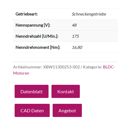
Getriebeart:
Schneckengetriebe
Nennspannung [V]:
48
Nenndrehzahl [U/Min.]:
175
Nenndrehmoment [Nm]:
16,80
Artikelnummer:
XBW11300253-002
Kategorie:
BLDC-
Motoren
Datenblatt
Kontakt
CAD Daten
Angebot