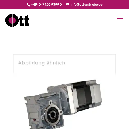
+49 (0) 7420 9399 0
info@ott-antriebe.de