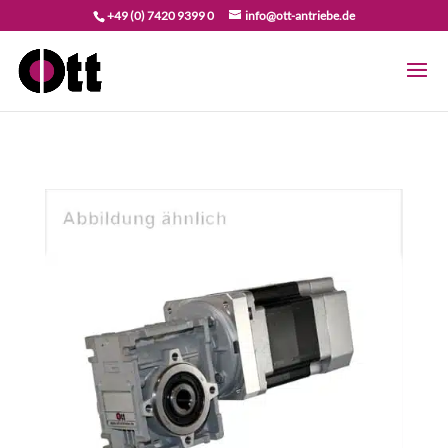
+49 (0) 7420 9399 0
info@ott-antriebe.de