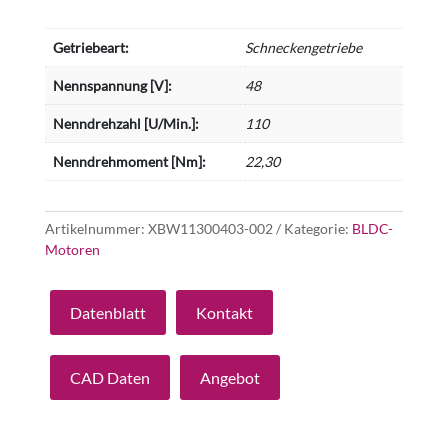
Getriebeart:
Schneckengetriebe
Nennspannung [V]:
48
Nenndrehzahl [U/Min.]:
110
Nenndrehmoment [Nm]:
22,30
Artikelnummer:
XBW11300403-002
Kategorie:
BLDC-
Motoren
Datenblatt
Kontakt
CAD Daten
Angebot