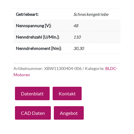
Getriebeart:
Schneckengetriebe
Nennspannung [V]:
48
Nenndrehzahl [U/Min.]:
110
Nenndrehmoment [Nm]:
30,30
Artikelnummer:
XBW11300404-006
Kategorie:
BLDC-
Motoren
Datenblatt
Kontakt
CAD Daten
Angebot