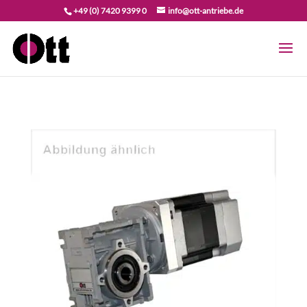
+49 (0) 7420 9399 0
info@ott-antriebe.de