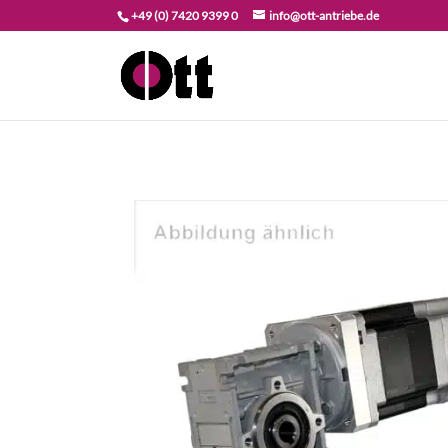
+49 (0) 7420 9399 0
info@ott-antriebe.de