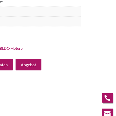
be
BLDC-Motoren
aten
Angebot

