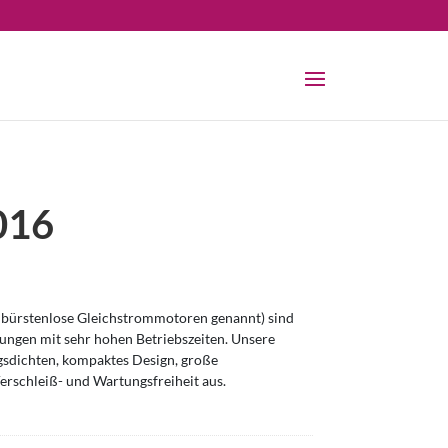
016
bürstenlose Gleichstrommotoren genannt) sind
ngen mit sehr hohen Betriebszeiten. Unsere
sdichten, kompaktes Design, große
erschleiß- und Wartungsfreiheit aus.