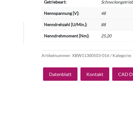
Getriebeart:
Schneckengetrie
Nennspannung [V]:
48
Nenndrehzahl [U/Min.]:
88
Nenndrehmoment [Nm]:
25,20
Artikelnummer:
XBW11300503-016
Kategorie:
Datenblatt
Kontakt
CAD D