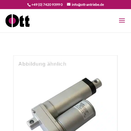
+49 (0) 7420 9399 0
info@ott-antriebe.de