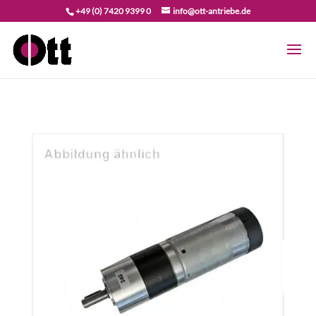
+49 (0) 7420 9399 0
info@ott-antriebe.de