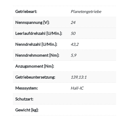
Getriebeart:
Planetengetriebe
Nennspannung [V]:
24
Leerlaufdrehzahl [U/Min.]:
50
Nenndrehzahl [U/Min.]:
43,2
Nenndrehmoment [Nm]:
5,9
Anzugsmoment [Nm]:
Getriebeuntersetzung:
139,13:1
Messsystem:
Hall-IC
Schutzart:
Gewicht [kg]: