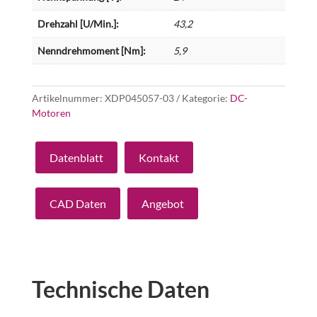
Drehzahl [U/Min.]:
43,2
Nenndrehmoment [Nm]:
5,9
Artikelnummer:
XDP045057-03
Kategorie:
DC-
Motoren
Datenblatt
Kontakt
CAD Daten
Angebot
Technische Daten