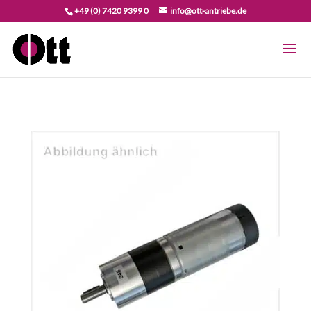
+49 (0) 7420 9399 0
info@ott-antriebe.de