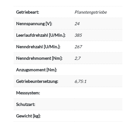
Getriebeart:
Planetengetriebe
Nennspannung [V]:
24
Leerlaufdrehzahl [U/Min.]:
385
Nenndrehzahl [U/Min.]:
267
Nenndrehmoment [Nm]:
2,7
Anzugsmoment [Nm]:
Getriebeuntersetzung:
6,75:1
Messsystem:
Schutzart:
Gewicht [kg]: