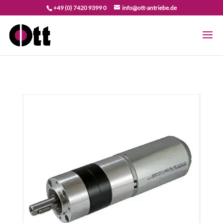
+49 (0) 7420 9399 0
info@ott-antriebe.de