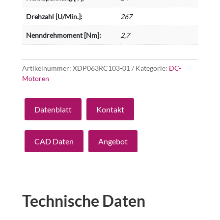
Drehzahl [U/Min.]:
267
Nenndrehmoment [Nm]:
2,7
Artikelnummer:
XDP063RC103-01
Kategorie:
DC-
Motoren
Datenblatt
Kontakt
CAD Daten
Angebot
Technische Daten