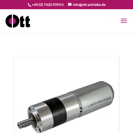
+49 (0) 7420 9399 0
info@ott-antriebe.de